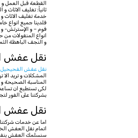
القطعة قبل العمل و إ
ثانياً: تغليف الاثاث
خدمة تغليف الاثاث و 
فلدينا جميع انواع خام
فوم – و الإسترتش- و 
انواع المنقولات من ح
و النجف الباهظة الثم
نقل عفش ال
نقل عفش الفحيحيل
ب
المشكلات و تريد الا 
المناسبة الصحيحة و ا
لكى تستطيع ان تساعدك
بشركتنا على الفور لتجد
نقل عفش ال
اما عن خدمات شركتنا 
اتمام نقل العفش الخ
سنسلمك العفش بنفس ا