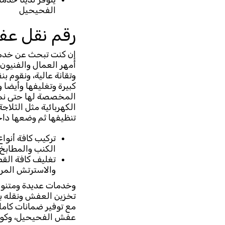
الفحيحيل
رقم نقل ع
إن كنت تبحث عن خدمة
أمهر العمال والفنيو
وتقانة عالية، ونقوم ب
كبيرة وتغليفها وأيضا 
المخصصة لها حتى نمن
الكهربائية مثل الثلاج
تنظيفها ثم وضعها داخل
تركيب كافة أنوا
الكنب والمطابخ 
تغليف كافة القط
والاسترتش المر
تخزين العفش ونقله با
مع توفير ضمانات كامل
عفش الفحيحيل، وكوادر