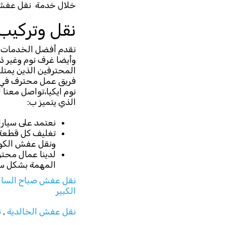
خلال خدمة نقل عفش ا
نقل وتركيب 
نقدم أفضل الخدمات في
وأيضا غرف نوم وغير ذ
المحترفين الذين يمتل
فريق عمل محترف في ن
نوم ايكيا،تواصل معن
الذي يتميز ب:
نعتمد على سيار
تغليف كل قطعة م
ونقل عفش الكو
لدينا عمال محت
المهمة بشكل سل
نقل عفش صباح السال
الكبير
نقل عفش الخالدية
,
ن