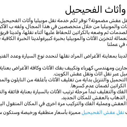
 وأثاث الفحيحيل
 عفش مضمونة؟ نوفر لكم خدمة نقل موبيليا وأثاث الفحيحيل 
اث والموبيليا من خلال متخصصين في هذا المجال، ولفه ب الأكي
لصدمات ثم وضعه بالكراتين للحفاظ عليها أثناء نقلها، ولدينا فريق 
لة لتخزين الأثاث والموبيليا بخبرة كبيرةولدينا الخبرة الكافية 
 في عملنا
دينا بمعاينة الأغراض المراد نقلها لنحدد نوع السيارة وعدد الف
لنجارين ومهندسي كهرباء وتكييف بفك الأثاث وكافة الأغراض بعناي
يل عبر نقل اثاث ونقل عفش الكويت.
تحميل والتنزيل بداية من تغليف الأثاث بأغلفة من النايلون والم
الكراتين لضمان عدم كسرها.
الفك والتغليف تبدأ مرحلة ترتيب الأثاث بالسيارة بعناية فائقة وال
الذهاب بالعفش للمكان الجديد.
 العفش وعملية الفك والتركيب مرة اخرى في المكان المنقول اليه ا
نقل عفش الفحيحيل
مميزة بأسعار منطقية ورخيصة وستكون سع