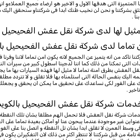
 المتميزة التى هدفها الاول و الاخير هو ارضاء جميع العملاءو ا
 تثق بشركتنا و نحن لن نخيب ظنك ابدا فى شركتناو سنحقق اليك م
ا .
مثيل لها لدى شركة نقل عفش الفحيحيل ب
تماما لدى شركة نقل عفش الفحيحيل با
 تاكد من انه يتميز عن الجميع لانه يكون امن تماما لاننا وفرنا ف
ت التى تمكنا من ذلك كما اننا لدجينا اسطول كبير من سيرات ا
العفش بطرق امنة تماما لا مثيل لها فهذه السيارات بها ما ي
اليك بنفس الحالة التى استلمناه بها فلا تقلق و لا تتردد مطلقا
ك على الفور لكى نساعدك على تحقيق ما يمكن ان يحقق و يجعلك 
اخير .
خدمات شركة نقل عفش الفحيحيل بالكوي
خدمات شركة نقل العفش فلا تحمل الهم مطلقا بشان تلك النقط
عنواين غير موجودة عندما يبحون عنا او اماكن بعيدة تماما على العم
ى وسط العمرن لا تقلق ابدا بشان تل النقطة و اتصل بنا على الفو
ة تامة من قبل شركتنا لا تنتظر اكثر من ذلك لان التفكيرلن يكون