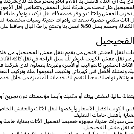
ؤدى بك الى الندم فاتصل بنا الان و ابادر بحجز مكانك لدىشركتنا
لفحيحيل هل تبحث عن شركة لنقل العفش وتتقاضى أقل الأجور؟
تخزين العفش والاثاث ونوفر خدمة فك نقل تركيب ونوفر عليك ا
نقل اثاث مكتبي حصرية بمعدات وأدوات حديثة وسيات مخصصة لن
 وتمتع براحة البال وحافظ على سلامة الممتلكات،
لفحيحيل
ت لنقل العفش فنحن من يقوم بنقل عفش الفحيحيل، من خلال ف
م عبر نقل عفش الكويت ،لنوفر لك سبل الراحة في نقل كافة الأثاث 
الاثاث الخشبي كالدواليب أوالأسرة وغيرها،يعملون لدى شركتنا
ة، ونمتلك أفضل فني كهربائي وتكييف ليقوموا بفك وتركيب القطع 
ة،وننتظر تواصلك معنا لنقدم لك خدماتنا المتميزة من خلال خ
تقانة عالية لعفش بيتك أو مكتبك وأيضا مؤسستك دون تجريح أو 
فش الكويت افضل الأسعار وأرخصها لنقل الأثاث والعفش الخا
ناية بأفضل خامات التغليف.
 على سيارات حديثة مجهزة خصيصا لتحميل الأثاث بعناية خاصة و
ة نقل عفش الفحيحيل.
مات التغليف ونؤمن كراتين وصناديق ممتازة لحماية عفشك عبر 