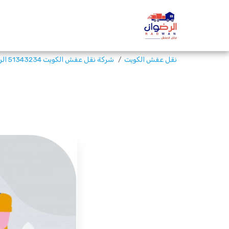
نقل عفش الكويت
شركة نقل عفش الكويت 51343234 الرضوان لنقل الاثاث