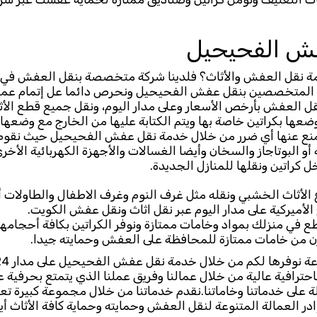
فش الفحيحيل
 نقل العفش والأثاث؟ فلدينا شركة متخصصة بنقل العفش في ا
ن المتخصصين بنقل عفش الفحيحيل ونحرص دائما عل إتمام عملية
نقل العفش بأرخص الأسعار وعلى مدار اليوم، ونقل جميع قطع الأثا
وضعها بكراتين خاصة بها ويتم الكتابة عليها من الخارج مع وضعها 
ع عنها أي ضرر من خلال خدمة نقل عفش الفحيحيل حيث نقوم ب
ة أو البوتاجاز والسخان وأيضا الغسالات والأجهزة الكهربائية الأخ
 كراتين ونقلها للمنازل الجديدة.
ع الأثاث الخشبي ونقله مثل غرف النوم وغرف الاطفال والطاولات 
الأميركية على مدار اليوم عبر نقل اثاث ونقل عفش الكويت.
ع في منزلك بمواد وخامات ممتازة ونوفر الكراتين بكافة أحجامه
ن من خامات ممتازة للمحافظة على العفش وحمايته جيدا.
حترافية عالية من خلال عمالنا وفريق عملنا الذي يتمتع بحرفية 
ة على خدماتنا وخاماتنا.نقدم خدماتنا من خلال مجموعة كبيرة ت
 العمالة المتنوعة لنقل العفش وحمايته وحماية كافة الأثاث أي