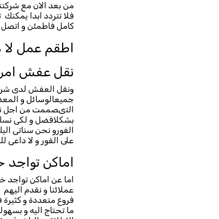
من بعد الان مع شركتنا
فلا تتردد ابدا يمكنك
كامل فاطمئن و اتصل بن
اطقم عمل لا 
نقل عفش امن 
ونقل العفش لدى شركتنا
جميعالوسائل و المعدا
التىصممت من اجل نقل 
بشكلافضل و لكى نسلمه 
الفورو نحن سناتى الي
على الفور و لا داعى للت
اماكن تواجد 
اما عن اماكن تواجد 
عملائنا و نقدم اليهم 
فروع متعددة و كثيرة ف
ما تحتاج اليه و بسهول