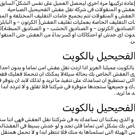
عادة تركيبها مرة اخري ليحصل العميل على نفس الشكل السابق ق
 و العفش و المنقولات فى شركة نقل عفش الفحيحيل الصباحية
العفش و المنقولات تتم بجميع خامات التغليف المختلفة و المعم
ات التغليف الخاصة بعمليات تغليف العفش( الكرتون – و البابلز – 
الصناديق الكرتون – و الصناديق الخشب – و الصناديق المبطنة)ل
دوث اى خدش او احتكاكات او كسر بداءً من العفش حتى المنقول
ن.
فحيحيل بالكويت
الكويت عميلنا العزيز اذا اردت نقل عفش امن تماما و بدون اح
ترى العفش الخاص بك بحالة سيئةلا يمكنك ان تتحملا فعليك فقط 
لتى تستطيع ان تساعدك على تنفيذ ما تريد و لذلك لابد ان يتوفر
 و جميعها ستجدها متوفرة فى شركتنا فلا تقلق و لا تتردد ابدا 
 ما تريد .
فحيحيل بالكويت
و الذي يمكننا ان نساعدك به فى شركتنا نقل العفش فهى اننا س
اص بك بشكل امن تماما فلن تجد و لو خدش بسيط فى العفشالخ
لهيئة التى تسلمناها به منك فلا تنتظر ابدا و لا تحمل همنق